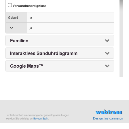
Verwandtenereignisse
Geburt
ja
Tod
ja
Familien
Interaktives Sanduhrdiagramm
Google Maps™
Für technische Unterstützung oder genealogische Fragen
Design: justcarmen.nl
wenden Sie sich bitte an
Gereon Stein
.